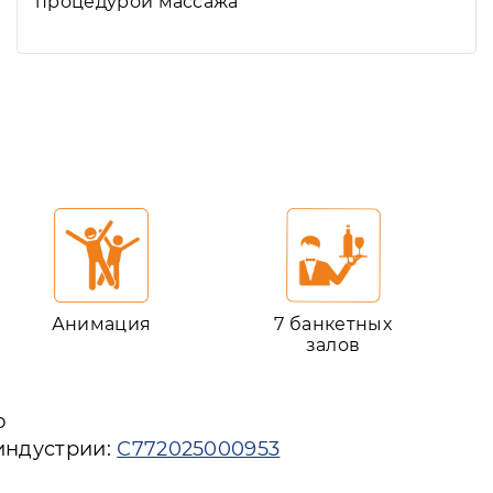
процедурой массажа
Анимация
7 банкетных
залов
ю
индустрии:
С772025000953